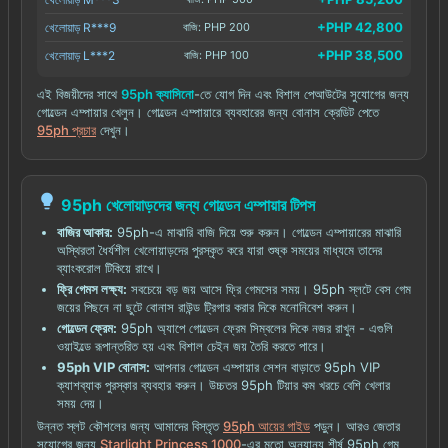
+PHP 42,800
খেলোয়াড় R***9
বাজি: PHP 200
+PHP 38,500
খেলোয়াড় L***2
বাজি: PHP 100
এই বিজয়ীদের সাথে
95ph ক্যাসিনো
-তে যোগ দিন এবং বিশাল পেআউটের সুযোগের জন্য
গোল্ডেন এম্পায়ার খেলুন। গোল্ডেন এম্পায়ারে ব্যবহারের জন্য বোনাস ক্রেডিট পেতে
95ph প্রচার
দেখুন।
lightbulb
95ph খেলোয়াড়দের জন্য গোল্ডেন এম্পায়ার টিপস
বাজির আকার:
95ph-এ মাঝারি বাজি দিয়ে শুরু করুন। গোল্ডেন এম্পায়ারের মাঝারি
অস্থিরতা ধৈর্যশীল খেলোয়াড়দের পুরস্কৃত করে যারা শুষ্ক সময়ের মাধ্যমে তাদের
ব্যাংকরোল টিকিয়ে রাখে।
ফ্রি গেমস লক্ষ্য:
সবচেয়ে বড় জয় আসে ফ্রি গেমসের সময়। 95ph স্লটে বেস গেম
জয়ের পিছনে না ছুটে বোনাস রাউন্ড ট্রিগার করার দিকে মনোনিবেশ করুন।
গোল্ডেন ফ্রেম:
95ph অ্যাপে গোল্ডেন ফ্রেম সিম্বলের দিকে নজর রাখুন - এগুলি
ওয়াইল্ডে রূপান্তরিত হয় এবং বিশাল চেইন জয় তৈরি করতে পারে।
95ph VIP বোনাস:
আপনার গোল্ডেন এম্পায়ার সেশন বাড়াতে 95ph VIP
ক্যাশব্যাক পুরস্কার ব্যবহার করুন। উচ্চতর 95ph টিয়ার কম খরচে বেশি খেলার
সময় দেয়।
উন্নত স্লট কৌশলের জন্য আমাদের বিস্তৃত
95ph আয়ের গাইড
পড়ুন। আরও জেতার
সুযোগের জন্য
Starlight Princess 1000
-এর মতো অন্যান্য শীর্ষ 95ph গেম