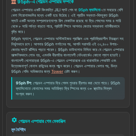
95ph-এ গোল্ডেন এম্পায়ার সম্পর্কে
গোল্ডেন এম্পায়ার একটি কিংবদন্তি JILI স্লট গেম যা
95ph ক্যাসিনো
-তে সবচেয়ে বেশি
খেলা শিরোনামগুলির মধ্যে একটি হয়ে উঠেছে। এই প্রাচীন সভ্যতা-থিমযুক্ত 95ph
স্লটে একটি অনন্য সম্প্রসারণযোগ্য রিল মেকানিক রয়েছে যা ফ্রি গেমসের সময় ৪ সারি
থেকে ৮ সারি পর্যন্ত বাড়তে পারে, প্রতিটি স্পিনে আপনার জেতার সম্ভাবনা নাটকীয়ভাবে
বৃদ্ধি করে।
95ph অ্যাপে, গোল্ডেন এম্পায়ার অপ্টিমাইজড গ্রাফিক্স এবং প্রতিক্রিয়াশীল নিয়ন্ত্রণ সহ
নির্ভুলভাবে চলে। আপনার 95ph লগইনের পর, আপনি সরাসরি এই ৩২,৪০০ উপায়-
জেতার স্লটে ঝাঁপিয়ে পড়তে পারেন। 95ph ডাউনলোড নিশ্চিত করে যে গোল্ডেন এম্পায়ার
তাত্ক্ষণিকভাবে লোড হয়, এমনকি ধীরগতির বাংলাদেশী নেটওয়ার্কেও কোনো ল্যাগ ছাড়াই।
বাংলাদেশী খেলোয়াড়রা 95ph-এ গোল্ডেন এম্পায়ারকে এর ধারাবাহিক পেআউট এবং
উত্তেজনাপূর্ণ বোনাস রাউন্ডের জন্য পছন্দ করেন। গোল্ডেন এম্পায়ার খেলার পর, ভিন্ন
95ph গেমিং অভিজ্ঞতার জন্য
Tower
চেষ্টা করুন।
95ph টিপ:
গোল্ডেন এম্পায়ার ফ্রি গেমস পুনরায় ট্রিগার করা যেতে পারে। 95ph
ক্যাসিনোতে বোনাসের সময় অতিরিক্ত ফ্রি স্পিনের জন্য ৩+ স্ক্যাটার সিম্বল
সংগ্রহ করুন।
settings
গোল্ডেন এম্পায়ার গেম মেকানিক্স
মূল বৈশিষ্ট্য